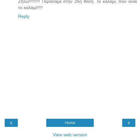
Ζήτω!!!!!!!!! Περάσαμε στην 26η θέση. Το καλάμι, πού είναι
το καλάμι!!!!!
Reply
‹
›
Home
View web version