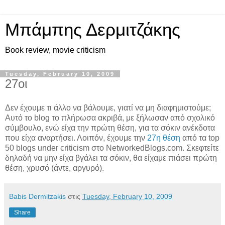
Μπάμπης Δερμιτζάκης
Book review, movie criticism
Tuesday, February 10, 2009
27οι
Δεν έχουμε τι άλλο να βάλουμε, γιατί να μη διαφημιστούμε;
Αυτό το blog το πλήρωσα ακριβά, με ξήλωσαν από σχολικό
σύμβουλο, ενώ είχα την πρώτη θέση, για τα σόκιν ανέκδοτα
που είχα αναρτήσει. Λοιπόν, έχουμε την
27η θέση
από τα top
50 blogs under criticism στο NetworkedBlogs.com. Σκεφτείτε
δηλαδή να μην είχα βγάλει τα σόκιν, θα είχαμε πιάσει πρώτη
θέση, χρυσό (άντε, αργυρό).
Babis Dermitzakis
στις
Tuesday, February 10, 2009
Share