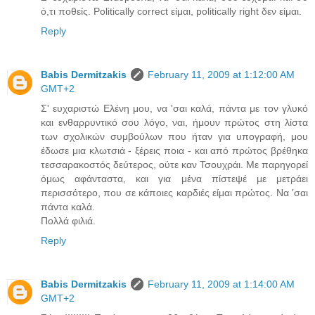
ό,τι ποθείς. Politically correct είμαι, politically right δεν είμαι.
Reply
Babis Dermitzakis
February 11, 2009 at 1:12:00 AM
GMT+2
Σ' ευχαριστώ Ελένη μου, να 'σαι καλά, πάντα με τον γλυκό
και ενθαρρυντικό σου λόγο, ναι, ήμουν πρώτος στη λίστα
των σχολικών συμβούλων που ήταν για υπογραφή, μου
έδωσε μια κλωτσιά - ξέρεις ποια - και από πρώτος βρέθηκα
τεσσαρακοστός δεύτερος, ούτε καν Τσουχράι. Με παρηγορεί
όμως αφάνταστα, και για μένα πίστεψέ με μετράει
περισσότερο, που σε κάποιες καρδιές είμαι πρώτος. Να 'σαι
πάντα καλά.
Πολλά φιλιά.
Reply
Babis Dermitzakis
February 11, 2009 at 1:14:00 AM
GMT+2