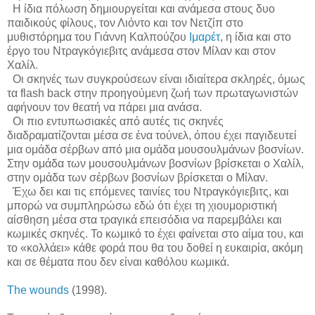
Η ίδια πόλωση δημιουργείται και ανάμεσα στους δυο
παιδικούς φίλους, τον Λιόντο και τον Νετζίπ στο
μυθιστόρημα του Γιάννη Καλπούζου
Ιμαρέτ
, η ίδια και στο
έργο του Ντραγκόγιεβιτς ανάμεσα στον Μίλαν και στον
Χαλίλ.
Οι σκηνές των συγκρούσεων είναι ιδιαίτερα σκληρές, όμως
τα
flash
back
στην προηγούμενη ζωή των πρωταγωνιστών
αφήνουν τον θεατή να πάρει μια ανάσα.
Οι πιο εντυπωσιακές από αυτές τις σκηνές
διαδραματίζονται μέσα σε ένα τούνελ, όπου έχει παγιδευτεί
μια ομάδα σέρβων από μια ομάδα μουσουλμάνων βοσνίων.
Στην ομάδα των μουσουλμάνων βοσνίων βρίσκεται ο Χαλίλ,
στην ομάδα των σέρβων βοσνίων βρίσκεται ο Μίλαν.
Έχω δει και τις επόμενες ταινίες του Ντραγκόγιεβιτς, και
μπορώ να συμπληρώσω εδώ ότι έχει τη χιουμοριστική
αίσθηση μέσα στα τραγικά επεισόδια να παρεμβάλει και
κωμικές σκηνές. Το κωμικό το έχει φαίνεται στο αίμα του, και
το «κολλάει» κάθε φορά που θα του δοθεί η ευκαιρία, ακόμη
και σε θέματα που δεν είναι καθόλου κωμικά.
The
wounds
(1998).