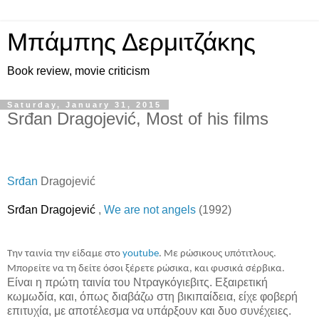
Μπάμπης Δερμιτζάκης
Book review, movie criticism
Saturday, January 31, 2015
Srđan Dragojević, Most of his films
Srđan
Dragojević
Srđan Dragojević
,
We are not angels
(1992)
Την ταινία την είδαμε στο
youtube
. Με ρώσικους υπότιτλους.
Μπορείτε να τη δείτε όσοι ξέρετε ρώσικα, και φυσικά σέρβικα.
Είναι η πρώτη ταινία του Ντραγκόγιεβιτς. Εξαιρετική
κωμωδία, και, όπως διαβάζω στη βικιπαίδεια, είχε φοβερή
επιτυχία, με αποτέλεσμα να υπάρξουν και δυο συνέχειες.