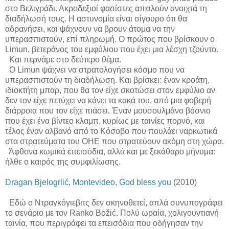
στο Βελιγράδι. Ακροδεξιοί φασίστες απειλούν ανοιχτά τη
διαδήλωσή τους. Η αστυνομία είναι σίγουρο ότι θα
αδρανήσει, και ψάχνουν να βρουν άτομα να την
υπερασπιστούν, επί πληρωμή. Ο πρώτος που βρίσκουν
o
Limun
, βετεράνος του εμφύλιου που έχει μια λέσχη τζούντο.
Και περνάμε στο δεύτερο θέμα.
Ο
Limun
ψάχνει να στρατολογήσει κόσμο που να
υπερασπιστούν τη διαδήλωση. Και βρίσκει: έναν κροάτη,
ιδιοκτήτη μπαρ, που θα τον είχε σκοτώσει στον εμφύλιο αν
δεν τον είχε πετύχει να κάνει τα κακά του, από μια φοβερή
διάρροια που τον είχε πιάσει. Έναν μουσουλμάνο βόσνιο
που έχει ένα βίντεο κλαμπ, κυρίως με ταινίες πορνό, και
τέλος έναν αλβανό από το Κόσοβο που πουλάει ναρκωτικά
στα στρατεύματα του ΟΗΕ που στρατεύουν ακόμη στη χώρα.
Άφθονα κωμικά επεισόδια, αλλά και με ξεκάθαρο μήνυμα:
ήλθε ο καιρός της συμφιλίωσης.
Dragan Bjelogrlić
,
Montevideo, God bless you
(2010)
Εδώ ο Ντραγκόγιεβιτς δεν σκηνοθετεί, απλά συνυπογράφει
το σενάριο με τον
Ranko Božić
. Πολύ ωραία, χολιγουντιανή
ταινία, που περιγράφει τα επεισόδια που οδήγησαν την