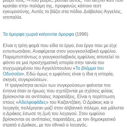
μωρό τους. –Ποιο μωρό;, ρωτάει αυτός. Του δείχνει κάτι που
κρατάει στην παλάμη της, προφανώς κάποιο τεστ
εγκυμοσύνης. Αυτός το βάζει στα πόδια. Διάβολος-Άγγελος,
ισοπαλία.
Τα όμορφα χωριά καίγονται όμορφα
(1996)
Είναι η τρίτη φορά που είδα το έργο, ένα έργο που με είχε
εντυπωσιάσει. Αναφέρεται στον γιουγκοσλαβικό εμφύλιο.
Παρεμπιπτόντως ο γιουγκοσλαβικός εμφύλιος αποτελεί το
φόντο σε μια προσχηματική ιστορία στην ταινία του
συγχωρεμένου του Αγγελόπουλου «
Το βλέμμα του
Οδυσσέα
». Εδώ όμως ο εμφύλιος είναι η ίδια η ιστορία,
σκηνές συγκρούσεων.
Η τραγικότητα αυτών των συγκρούσεων φαίνεται πιο
έντονα όταν οι ήρωες που σχετίζονται με σχέσεις φιλίας
βρίσκονται σε αντίπαλες παρατάξεις. Είναι η περίπτωση
στους «
Αδελφοφάδες
» του Καζαντζάκη. Ο Δράκος και ο
λοχαγός πολέμησαν μαζί στον αλβανικό πόλεμο, και μάλιστα
ο Δράκος έσωσε τη ζωή του λοχαγού. Στον εμφύλιο
βρίσκονται σε αντίπαλες παρατάξεις, με τον δημοκρατικό
στρατό ο Δράκος, με τον εθνικό ο λοχαγός.