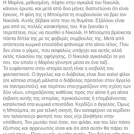
Η Μαρίνα, μεθυσμένη, πέφτει στην αγκαλιά του Νικολάι,
κάνουν έρωτα, και μετά από δυο μήνες διαπιστώνει ότι είναι
έγκυος. Η φίλη της η Μπούμπα τη συμβουλεύει να βρει τον
Νικολάι. Αυτός βέβαια ούτε που τη θυμάται. Εξάλλου είναι
μια από τις πολλές κατακτήσεις του. Και ξεκινάει η
περιπέτεια, πώς να πεισθεί ο Νικολάι. Η Μπούμπα βρίσκεται
πάντα δίπλα της με τις φοβερές συμβουλές της. Μετά από
απίστευτα κωμικά επεισόδια φτάνουμε στο αίσιο τέλος. Που
δεν είναι ο γάμος, που ασφαλώς υπάρχει και αυτός αλλά
εκτός πλαισίου της αφήγησης. Ο Νικολάι αγκαλιάζει το γιο
του, τον οποίο η Μαρίνα γέννησε μέσα σε ένα ταξί.
Το ευφάνταστο στην ιστορία αυτή είναι η εισβολή του
φανταστικού. Ο άγγελος και ο διάβολος είναι δυο καλοί φίλοι
(σε κάποια στιγμή μάλιστα ο διάβολος προτείνει στον άγγελο
να παντρευτούν), και περίπου στοιχηματίζουν στη σχέση των
δύο νέων, επηρεάζοντας καθένας προς την αίσια ή μη αίσια
έκβαση αυτής της ιστορίας, προκαλώντας ή επεμβαίνοντας
καταλυτικά στα κωμικά επεισόδια. Κερδίζει ο άγγελος. Όμως
η Μπούμπα, σε μια τελική σκηνή, δεν καταφέρνει να κερδίσει
τον ταλαντούχο φοιτητή που τους είχε βοηθήσει στην
υπόθεση. Τον ρωτάει πού ήταν, τον φιλάει, και του λέει πόσο
έξυπνος και αρρενωπός είναι και ότι από αυτόν θα πάρει το