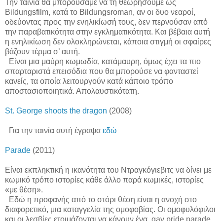
Την ταινία θα μπορούσαμε να τη θεωρήσουμε ως
Bildungsfilm
, κατά το
Bildungsroman
, αν οι δυο νεαροί,
οδεύοντας προς την ενηλικίωσή τους, δεν περνούσαν από
την παραβατικότητα στην εγκληματικότητα. Και βέβαια αυτή
η ενηλικίωση δεν ολοκληρώνεται, κάποια στιγμή οι σφαίρες
βάζουν τέρμα σ’ αυτή.
Είναι μια μαύρη κωμωδία, κατάμαυρη, όμως έχει τα πιο
σπαρταριστά επεισόδια που θα μπορούσε να φανταστεί
κανείς, τα οποία λειτουργούν κατά κάποιο τρόπο
αποστασιοποιητικά. Απολαυστικότατη.
St
.
George
shoots
the
dragon
(2008)
Για την ταινία αυτή έγραψα
εδώ
Parade
(2011)
Είναι εκπληκτική η ικανότητα του Ντραγκόγιεβιτς να δίνει με
κωμικό τρόπο ιστορίες κάθε άλλο παρά κωμικές, ιστορίες
«με θέση».
Εδώ η προφανής από το στόρι θέση είναι η ανοχή στο
διαφορετικό, μια καταγγελία της ομοφοβίας. Οι ομοφυλόφιλοι
και οι λεσβίες ετοιμάζονται να κάνουν ένα
gay
pride
parade