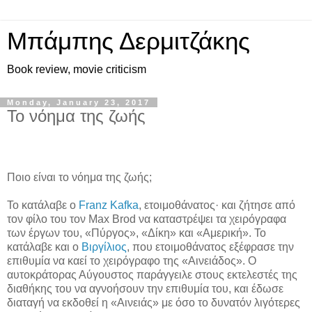
Μπάμπης Δερμιτζάκης
Book review, movie criticism
Monday, January 23, 2017
Το νόημα της ζωής
Ποιο είναι το νόημα της ζωής;
Το κατάλαβε ο
Franz
Kafka
, ετοιμοθάνατος
·
και ζήτησε από
τον φίλο του τον
Max
Brod
να καταστρέψει τα χειρόγραφα
των έργων του, «Πύργος», «Δίκη» και «Αμερική».
Το
κατάλαβε και ο
Βιργίλιος
, που ετοιμοθάνατος εξέφρασε την
επιθυμία να καεί το χειρόγραφο της «Αινειάδος». Ο
αυτοκράτορας Αύγουστος παράγγειλε στους εκτελεστές της
διαθήκης του να αγνοήσουν την επιθυμία του, και έδωσε
διαταγή να εκδοθεί η «Αινειάς» με όσο το δυνατόν λιγότερες